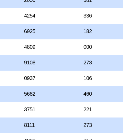
2050
381
4254
336
6925
182
4809
000
9108
273
0937
106
5682
460
3751
221
8111
273