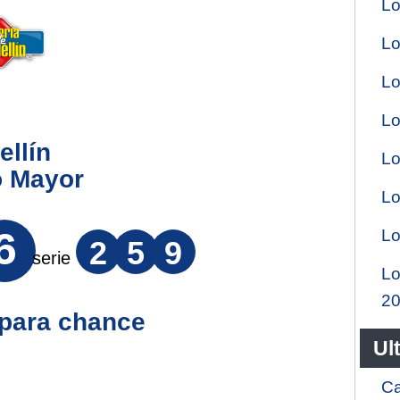
Lo
Lo
Lo
Lo
ellín
Lo
o Mayor
Lo
6
Lo
2
5
9
serie
Lo
2
 para chance
Ul
Ca