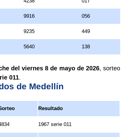
4238
017
9916
056
9235
449
5640
138
che del viernes 8 de mayo de 2026
, sorteo
rie 011
.
ados de Medellín
Sorteo
Resultado
4834
1967 serie 011