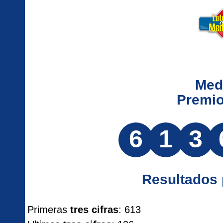
Med
Premi
6
1
3
Resultados
Primeras
tres cifras
: 613