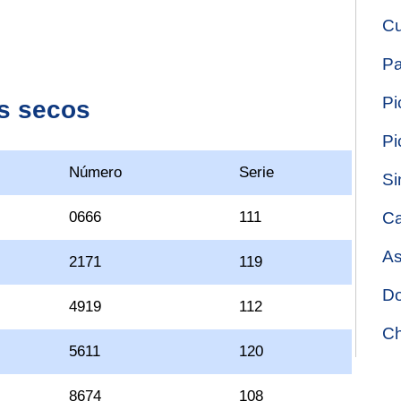
Cu
Pa
Pi
s secos
Pi
Número
Serie
Si
0666
111
Ca
As
2171
119
Do
4919
112
Ch
5611
120
8674
108