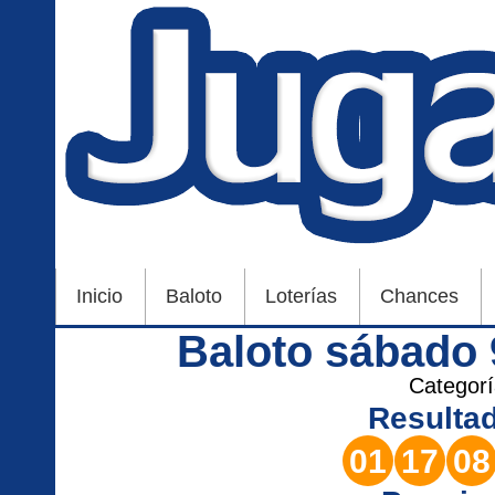
Inicio
Baloto
Loterías
Chances
Baloto sábado
Categor
Resulta
01
17
08