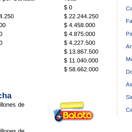
$ 0
Ca
4.250
$ 22.244.250
Fa
00
$ 4.458.000
0
$ 4.875.000
Pa
0
$ 4.227.500
An
$ 13.867.500
Mo
$ 11.040.000
$ 58.662.000
Do
As
cha
Si
llones de
Ca
llones de