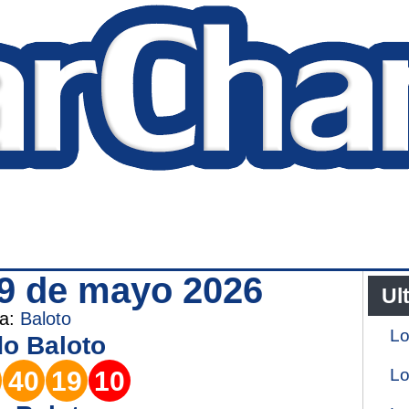
 9 de mayo 2026
Ul
ía:
Baloto
Lo
do
Baloto
Lo
40
19
10