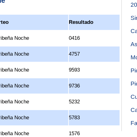
he
2
Si
rteo
Resultado
Ca
ribeña Noche
0416
As
ribeña Noche
4757
Mo
ribeña Noche
9593
Pi
Pi
ribeña Noche
9736
Cu
ribeña Noche
5232
Ca
ribeña Noche
5783
Fa
ribeña Noche
1576