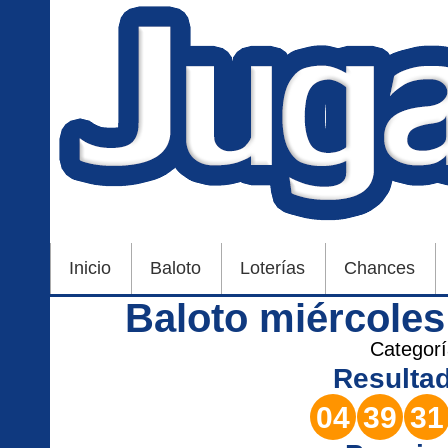
Inicio
Baloto
Loterías
Chances
Baloto miércole
Categor
Resulta
04
39
31