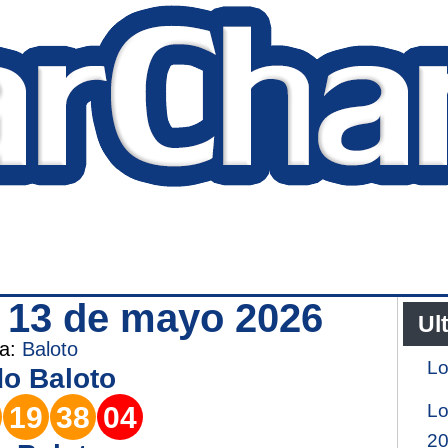
s 13 de mayo 2026
Ul
ía:
Baloto
Lo
do
Baloto
Lo
19
38
04
2