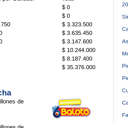
2
$ 0
$ 0
Si
.750
$ 3.323.500
Ca
0
$ 3.635.450
0
$ 3.147.600
As
$ 10.244.000
Mo
$ 8.187.400
Pi
$ 35.376.000
Pi
Cu
cha
llones de
Ca
Fa
llones de