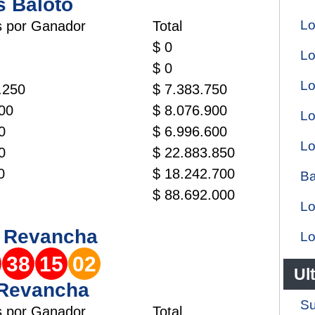
s Baloto
Lo
s por Ganador
Total
$ 0
Lo
$ 0
Lo
.250
$ 7.383.750
00
$ 8.076.900
Lo
0
$ 6.996.600
Lo
0
$ 22.883.850
0
$ 18.242.700
Ba
$ 88.692.000
Lo
o
Revancha
Lo
38
15
02
Ul
 Revancha
Su
s por Ganador
Total